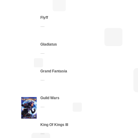
Flyff
…
Gladiatus
…
Grand Fantasia
…
Guild Wars
…
King Of Kings III
…