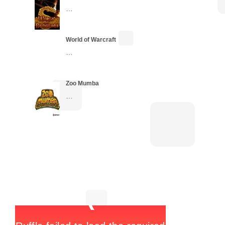
…
World of Warcraft
…
Zoo Mumba
…