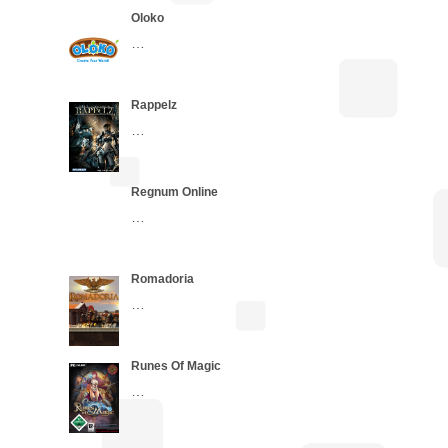
Oloko
…
Rappelz
…
Regnum Online
…
Romadoria
…
Runes Of Magic
…