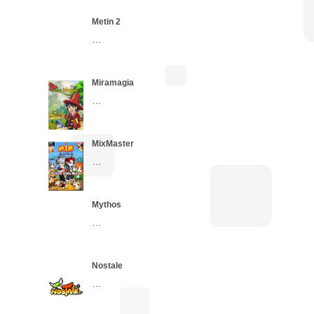
Metin 2
…
Miramagia
…
MixMaster
…
Mythos
…
Nostale
…