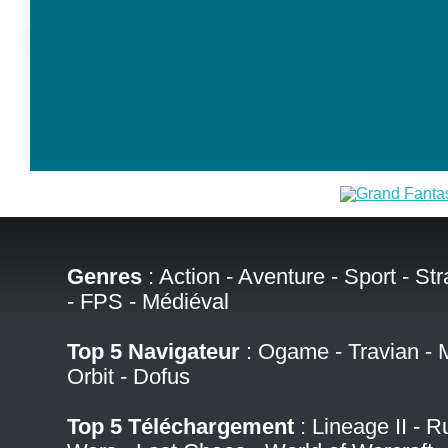
Genres
:
Action
-
Aventure
-
Sport
-
Str
-
FPS
-
Médiéval
Top 5 Navigateur
:
Ogame
-
Travian
-
Orbit
-
Dofus
Top 5 Téléchargement
:
Lineage II
-
R