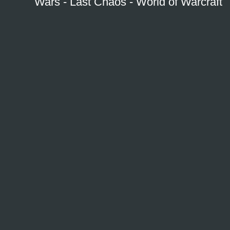
Wars
-
Last Chaos
-
World of Warcraft