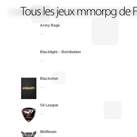
Army Rage
…
Blacklight – Retribution
…
Blackshot
…
S4 League
…
Wolfteam