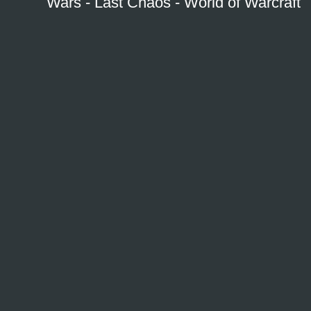
Wars
-
Last Chaos
-
World of Warcraft