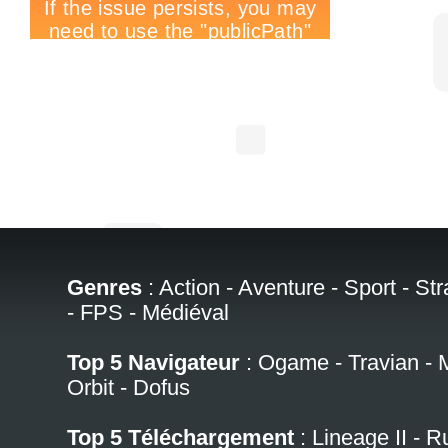
Genres
:
Action
-
Aventure
-
Sport
-
Str
-
FPS
-
Médiéval
Top 5 Navigateur
:
Ogame
-
Travian
-
Orbit
-
Dofus
Top 5 Téléchargement
:
Lineage II
-
R