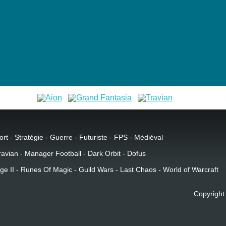
ort
-
Stratégie
-
Guerre
-
Futuriste
-
FPS
-
Médiéval
ravian
-
Manager Football
-
Dark Orbit
-
Dofus
ge II
-
Runes Of Magic
-
Guild Wars
-
Last Chaos
-
World of Warcraft
Copyright