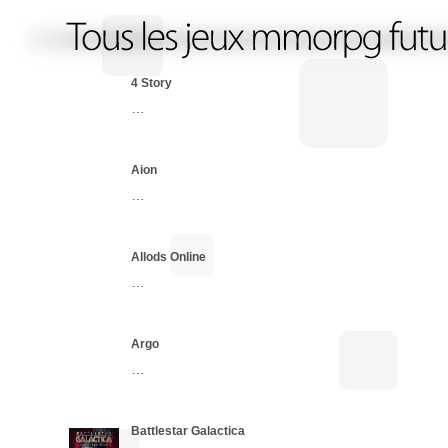
4 Story
…
Aion
…
Allods Online
…
Argo
…
Battlestar Galactica