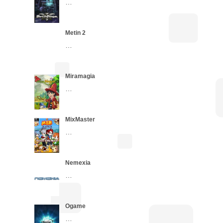
…
Metin 2
…
Miramagia
…
MixMaster
…
Nemexia
…
Ogame
…