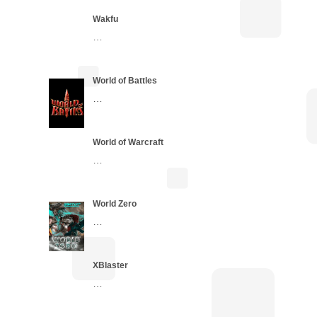
Wakfu
…
World of Battles
…
World of Warcraft
…
World Zero
…
XBlaster
…