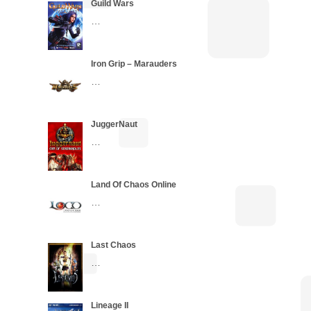
Guild Wars
…
Iron Grip – Marauders
…
JuggerNaut
…
Land Of Chaos Online
…
Last Chaos
…
Lineage II