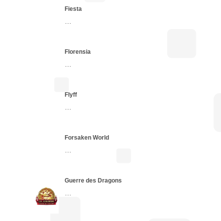
Fiesta
…
Florensia
…
Flyff
…
Forsaken World
…
Guerre des Dragons
…