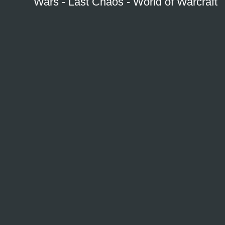
Wars
-
Last Chaos
-
World of Warcraft