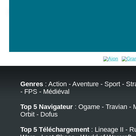
Genres
:
Action
-
Aventure
-
Sport
-
Str
-
FPS
-
Médiéval
Top 5 Navigateur
:
Ogame
-
Travian
-
Orbit
-
Dofus
Top 5 Téléchargement
:
Lineage II
-
R