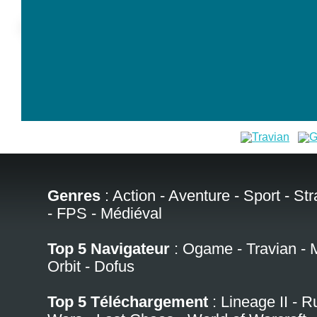
Genres
:
Action
-
Aventure
-
Sport
-
Str
-
FPS
-
Médiéval
Top 5 Navigateur
:
Ogame
-
Travian
-
Orbit
-
Dofus
Top 5 Téléchargement
:
Lineage II
-
R