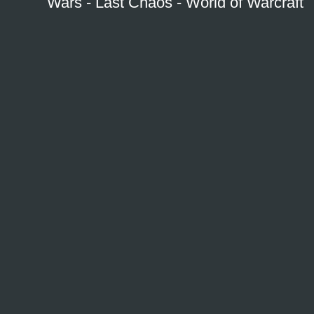
Wars
-
Last Chaos
-
World of Warcraft