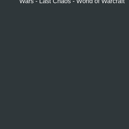
Wars
-
Last Chaos
-
World of Warcraft