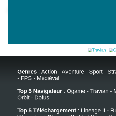
Genres
:
Action
-
Aventure
-
Sport
-
Str
-
FPS
-
Médiéval
Top 5 Navigateur
:
Ogame
-
Travian
-
Orbit
-
Dofus
Top 5 Téléchargement
:
Lineage II
-
R