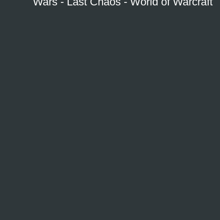
Wars
-
Last Chaos
-
World of Warcraft